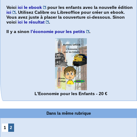
Voici
ici le ebook
pour les enfants avec la nouvelle édition
ici
. Utilisez Calibre ou Libreoffice pour créer un ebook.
Vous avez juste à placer la couverture ci-dessous. Sinon
voici
ici le résultat
.
Il y a sinon
l’économie pour les petits
.
L’Economie pour les Enfants - 20 €
Dans la même rubrique
1
2