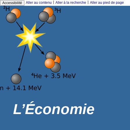
|
|
Aller au contenu
Aller à la recherche
Aller au pied de page
Accessibilité
L’Économie