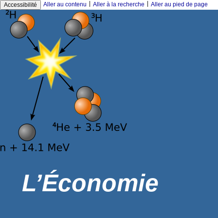
|
|
Aller au contenu
Aller à la recherche
Aller au pied de page
Accessibilité
L’Économie