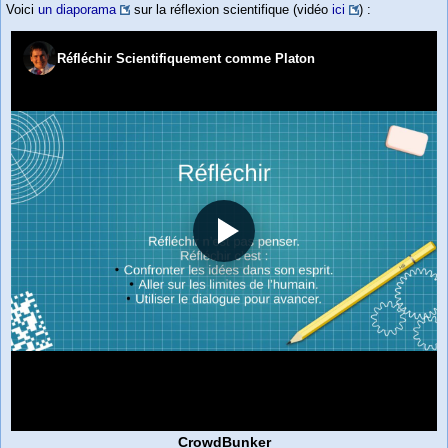
Voici
un diaporama
sur la réflexion scientifique (vidéo
ici
) :
CrowdBunker