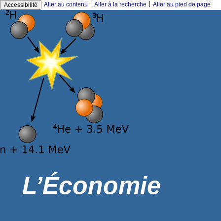
|
|
Aller au contenu
Aller à la recherche
Aller au pied de page
Accessibilité
L’Économie